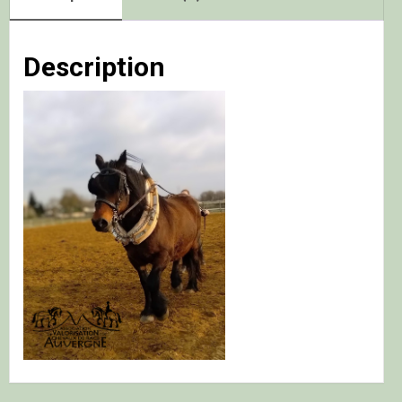
rênes
Description