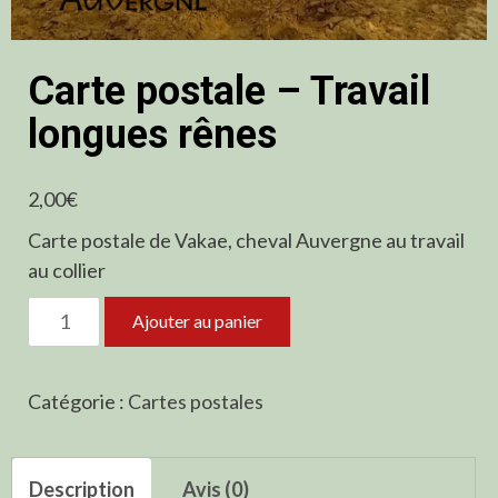
Carte postale – Travail
longues rênes
2,00
€
Carte postale de Vakae, cheval Auvergne au travail
au collier
quantité
Ajouter au panier
de
Carte
postale
Catégorie :
Cartes postales
-
Travail
Description
Avis (0)
longues