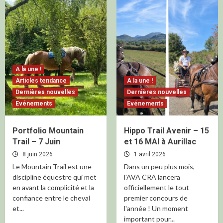
A la une !
Articles tendance
A la une !
Dernières nouvelles
Dernières nouvelles
Evénements
Evénements
Portfolio Mountain
Hippo Trail Avenir – 15
Trail – 7 Juin
et 16 MAI à Aurillac
8 juin 2026
1 avril 2026
Le Mountain Trail est une
Dans un peu plus mois,
discipline équestre qui met
l'AVA CRA lancera
en avant la complicité et la
officiellement le tout
confiance entre le cheval
premier concours de
et...
l'année ! Un moment
important pour...