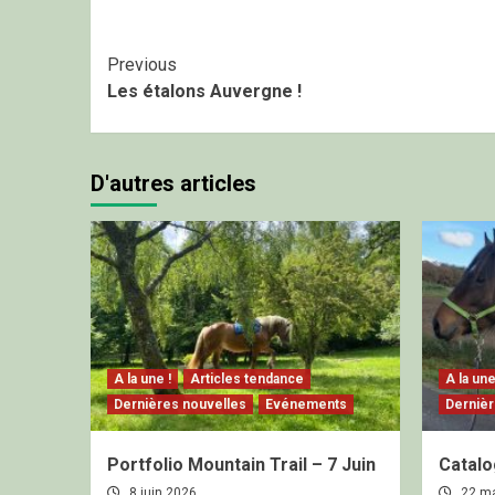
Continue
Previous
Les étalons Auvergne !
Reading
D'autres articles
A la une !
Articles tendance
A la une
Dernières nouvelles
Evénements
Dernièr
Portfolio Mountain Trail – 7 Juin
Catalo
8 juin 2026
22 m